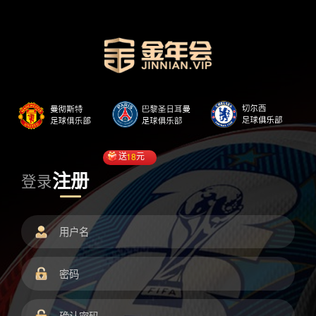
送
18
元
注册
登录